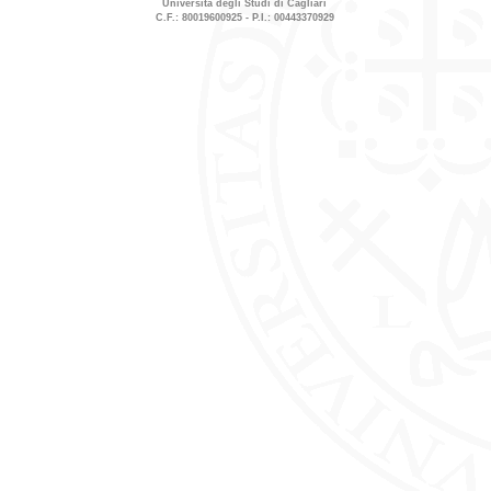
Università degli Studi di Cagliari
C.F.: 80019600925 - P.I.: 00443370929