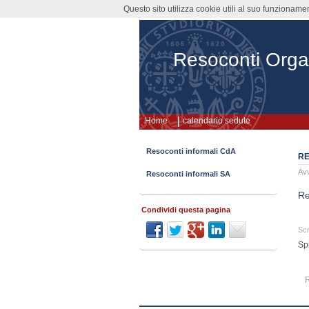
Questo sito utilizza cookie utili al suo funzioname
Resoconti Orga
Home
calendario sedute
Resoconti informali CdA
RE
Avv
Resoconti informali SA
Re
Condividi questa pagina
Scr
Sp
R