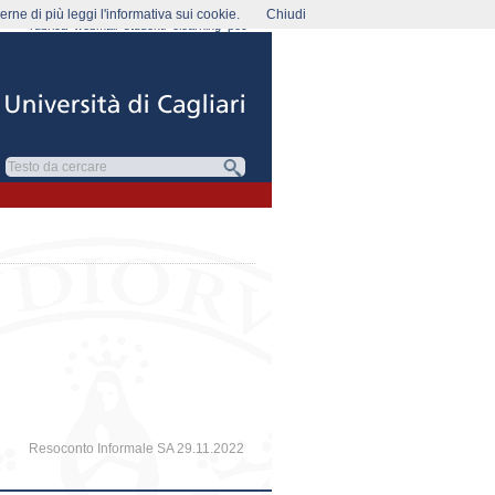
rne di più leggi l'informativa sui cookie.
Chiudi
rubrica
webmail
studenti
elearning
pec
Resoconto Informale SA 29.11.2022