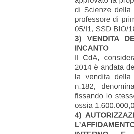
approvato la prop
di Scienze della
professore di pri
05/I1, SSD BIO/1
3) VENDITA D
INCANTO
Il CdA, conside
2014 è andata des
la vendita della
n.182, denominat
fissando lo stess
ossia 1.600.000,0
4) AUTORIZZA
L’AFFIDAMENT