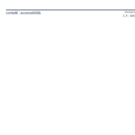
Univers
contatti
|
accessibilità
C.F.: 800