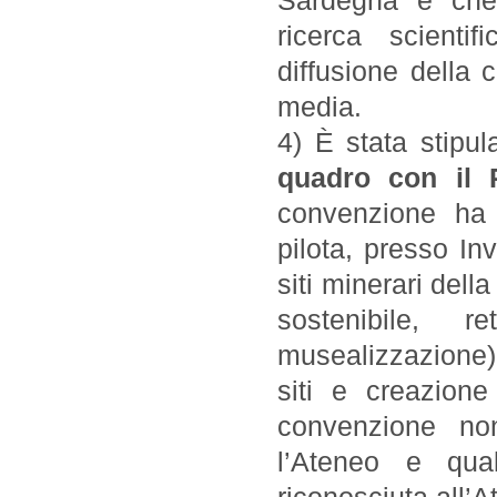
Sardegna e che 
ricerca scientif
diffusione della 
media.
4) È stata stipul
quadro con il 
convenzione ha 
pilota, presso Invi
siti minerari dell
sostenibile, r
musealizzazione),
siti e creazione
convenzione no
l’Ateneo e qual