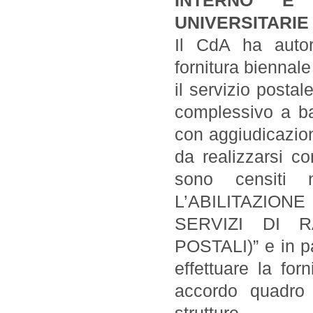
INTERNO E
UNIVERSITARIE
Il CdA ha autor
fornitura bienna
il servizio postal
complessivo a ba
con aggiudicazion
da realizzarsi co
sono censiti
L’ABILITAZION
SERVIZI DI 
POSTALI)” e in pa
effettuare la for
accordo quadro 