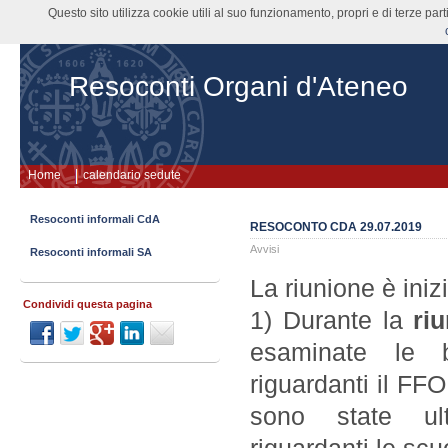
Questo sito utilizza cookie utili al suo funzionamento, propri e di terze pa
Resoconti Organi d'Ateneo
Home
calendario sedute
Resoconti informali CdA
RESOCONTO CDA 29.07.2019
Avvisi
Resoconti informali SA
La riunione è iniz
Condividi questa pagina
1) Durante la
ri
esaminate le b
riguardanti il FF
sono state ult