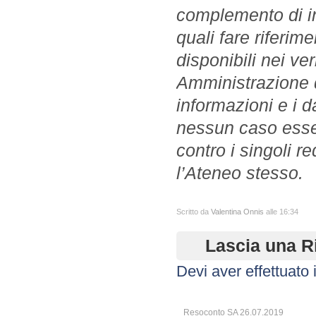
complemento di in
quali fare rifer
disponibili nei ver
Amministrazione de
informazioni e i d
nessun caso esser
contro i singoli r
l’Ateneo stesso.
Scritto da
Valentina Onnis
alle 16:34
Lascia una R
Devi aver effettuato 
Resoconto SA 26.07.2019