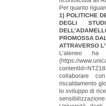
riconosciuta all’
Per quanto riguard
1) POLITICHE 
DEGLI STU
DELL’ADAMELLO
PROMOSSA DALL
ATTRAVERSO L’
L’ateneo ha s
(https://www.unic
contentId=NTZ183
collaborare co
riscaldamento glo
lo sviluppo di ric
sensibilizzazion