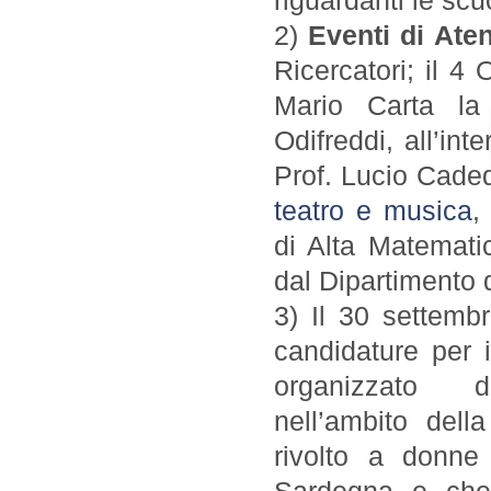
riguardanti le scu
2)
Eventi di Ate
Ricercatori; il 4
Mario Carta la 
Odifreddi, all’in
Prof. Lucio Cade
teatro e musica
,
di Alta Matemati
dal Dipartimento 
3) Il 30 settemb
candidature per 
organizzato da
nell’ambito del
rivolto a donne