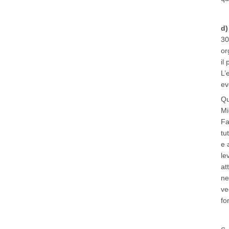
d)
30
or
il
L’
ev
Qu
Mi
Fa
tu
e 
le
at
ne
ve
fo