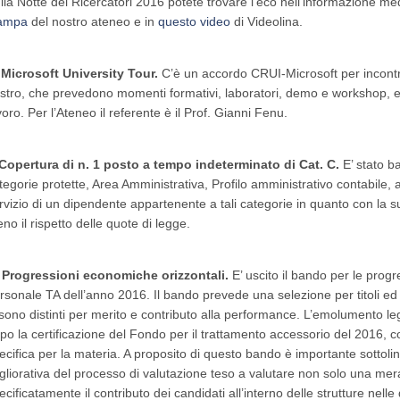
lla Notte dei Ricercatori 2016 potete trovare l’eco nell’informazione m
ampa
del nostro ateneo e in
questo video
di Videolina.
 Microsoft University Tour.
C’è un accordo CRUI-Microsoft per incontri in 
stro, che prevedono momenti formativi, laboratori, demo e workshop, 
voro. Per l’Ateneo il referente è il Prof. Gianni Fenu.
 Copertura di n. 1 posto a tempo indeterminato di Cat. C.
E’ stato b
tegorie protette, Area Amministrativa, Profilo amministrativo contabile, 
rvizio di un dipendente appartenente a tali categorie in quanto con la 
no il rispetto delle quote di legge.
 Progressioni economiche orizzontali.
E’ uscito il bando per le prog
rsonale TA dell’anno 2016. Il bando prevede una selezione per titoli ed
 sono distinti per merito e contributo alla performance. L’emolumento l
po la certificazione del Fondo per il trattamento accessorio del 2016, 
ecifica per la materia. A proposito di questo bando è importante sottolin
gliorativa del processo di valutazione teso a valutare non solo una mera
ecificatamente il contributo dei candidati all’interno delle strutture nelle