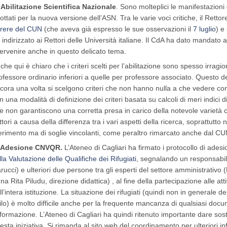
 Abilitazione Scientifica Nazionale
. Sono molteplici le manifestazioni d
ottati per la nuova versione dell’ASN. Tra le varie voci critiche, il Rettor
rere del CUN
(che aveva già espresso le sue osservazioni il
7 luglio
) e
 indirizzato ai Rettori delle Università italiane. Il CdA ha dato mandato a
tervenire anche in questo delicato tema.
che qui è chiaro che i criteri scelti per l’abilitazione sono spesso irragio
ofessore ordinario inferiori a quelle per professore associato. Questo 
cora una volta si scelgono criteri che non hanno nulla a che vedere con 
n una modalità di definizione dei criteri basata su calcoli di meri indici 
e non garantiscono una corretta presa in carico della notevole varietà cit
ttori a causa della differenza tra i vari aspetti della ricerca, soprattutto n
ferimento ma di soglie vincolanti, come peraltro rimarcato anche dal CU
 Adesione CNVQR.
L’Ateneo di Cagliari ha firmato i protocollo di ades
lla Valutazione delle Qualifiche dei Rifugiati
, segnalando un responsabile
rucci) e ulteriori due persone tra gli esperti del settore amministrativo 
na Rita Piludu, direzione didattica) , al fine della partecipazione alle 
ll’intera istituzione. La situazione dei rifugiati (quindi non in generale 
ilo) è molto difficile anche per la frequente mancanza di qualsiasi documen
 formazione. L’Ateneo di Cagliari ha quindi ritenuto importante dare so
esta iniziativa. Si rimanda al sito web del coordinamento per ulteriori i