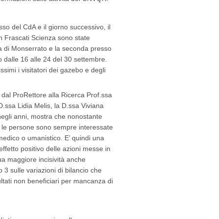
so del CdA e il giorno successivo, il
on Frascati Scienza sono state
aria di Monserrato e la seconda presso
co dalle 16 alle 24 del 30 settembre.
imi i visitatori dei gazebo e degli
 dal ProRettore alla Ricerca Prof.ssa
.ssa Lidia Melis, la D.ssa Viviana
 negli anni, mostra che nonostante
i, le persone sono sempre interessate
 medico o umanistico. E’ quindi una
ffetto positivo delle azioni messe in
ua maggiore incisività anche
3 sulle variazioni di bilancio che
sultati non beneficiari per mancanza di