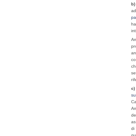
b)
ad
pa
ha
in
An
pr
an
co
ch
se
ri
c)
su
Ca
An
de
as
di
qu