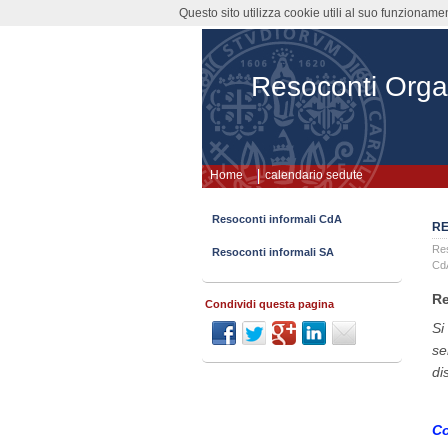
Questo sito utilizza cookie utili al suo funzioname
Resoconti Orga
Home
calendario sedute
Resoconti informali CdA
RE
Re
Resoconti informali SA
Cd
Re
Condividi questa pagina
Si
se
di
Co