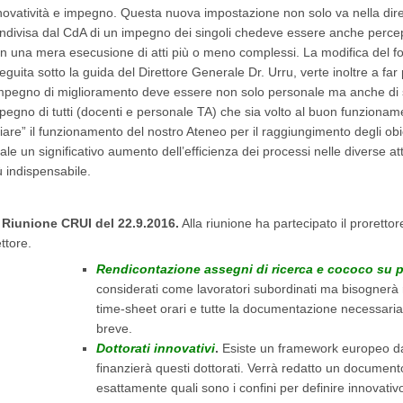
novatività e impegno. Questa nuova impostazione non solo va nella dir
ndivisa dal CdA di un impegno dei singoli chedeve essere anche percepi
n una mera esecusione di atti più o meno complessi. La modifica del f
eguita sotto la guida del Direttore Generale Dr. Urru, verte inoltre a f
impegno di miglioramento deve essere non solo personale ma anche di st
pegno di tutti (docenti e personale TA) che sia volto al buon funzioname
liare” il funzionamento del nostro Ateneo per il raggiungimento degli ob
ale un significativo aumento dell’efficienza dei processi nelle diverse a
ù indispensabile.
 Riunione CRUI del 22.9.2016.
Alla riunione ha partecipato il proretto
ttore.
Rendicontazione assegni di ricerca e cococo su p
considerati come lavoratori subordinati ma bisognerà 
time‐sheet orari e tutte la documentazione necessaria.
breve.
Dottorati innovativi
.
Esiste un framework europeo da
finanzierà questi dottorati. Verrà redatto un documento
esattamente quali sono i confini per definire innovativ