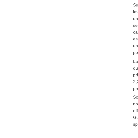
Su
la
un
se
ca
es
un
pe
La
qu
pr
2,
pr
So
no
ef
Go
sp