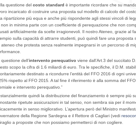
lla questione del
costo standard
è importante ricordare che su mandat
voro incaricato di costruire una proposta sul modello di calcolo del cos
a ripartizione più equa e anche più rispondente agli stessi vincoli di legg
 non in minima parte con un coefficiente di perequazione che non compe
usati artificialmente da scelte irragionevoli. Il nostro Ateneo, grazie al
empio sulla capacità di attrarre studenti, può quindi fare una propost
 ateneo che protesta senza realmente impegnarsi in un percorso di mig
rformance.
 questione dell’
intervento perequativo
viene dall’Art.3 del succitato 
esto scopo la cifra di 1.6 miliardi di euro. Tra le specifiche, il D.M. stab
ioritariamente destinato a ricondurre l’entità del FFO 2016 di ogni unive
25% rispetto al FFO 2015. A tal fine il riferimento è alla somma del F
emiale e intervento perequativo.”
stanzialmente quindi la distribuzione del finanziamento è sempre più sulla
nostante ripetute assicurazioni in tal senso, non sembra sia per il mom
ficacemente in senso migliorativo. L’apertura però del Ministro manifestat
vernatore della Regione Sardegna e il Rettore di Cagliari (vedi
resocon
iraglio a proposte che non possiamo permetterci di non cogliere.