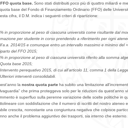
 FFO quota base.
Sono stati distribuiti poco più di quattro miliardi e
 quota base del Fondo di Finanziamento Ordinario (FFO) delle Universit
esta cifra, il D.M. indica i seguenti criteri di ripartizione:
% in proporzione al peso di ciascuna università come risultante dal mo
rmazione per studente in corso prendendo a riferimento per ogni ateneo
ll’a.a. 2014/15 e comunque entro un intervallo massimo e minimo del +/-
 riparto del FFO 2015;
% in proporzione al peso di ciascuna università riferito alla somma alge
Quota base 2015;
Intervento perequativo 2015, di cui all’articolo 11, comma 1 della Leg
Ulteriori interventi consolidabili.
est’anno la
nostra quota parte
ha subito una limitazione all’increment
lvaguardia” che prima proteggeva solo per le riduzioni da quest’anno vi
mmento è superfluo sulla perenne variazione delle scelte politiche in q
ttolineare con soddisfazione che il numero di iscritti del nostro ateneo e
abile crescita, nonostante una congiuntura negativa che colpisce partico
nno anche il problema aggiuntivo dei trasporti, sia interno che esterno.