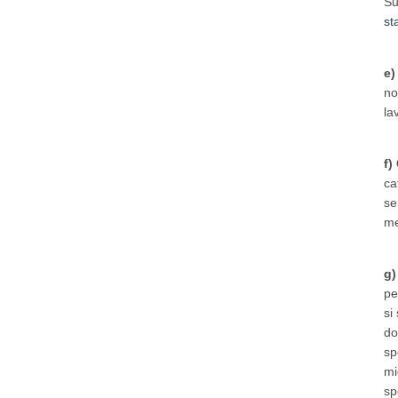
Su
st
e)
no
la
f)
ca
se
me
g)
pe
si
do
sp
mi
sp