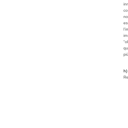
in
co
no
es
l’
im
“o
qu
pi
h)
Re