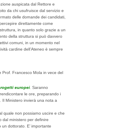
ezione auspicata dal Rettore e
to da chi usufruisce dal servizio e
ormato delle domande dei candidati,
ar percepire direttamente come
ruttura, in quanto solo grazie a un
nto della struttura si può davvero
iettivi comuni, in un momento nel
ttività cardine dell’Ateneo è sempre
re Prof. Francesco Mola in vece del
rogetti europei
.
Saranno
rendicontare le ore, preparando i
 Il Ministero invierà una nota a
l quale non possiamo uscire e che
 dal ministero per definire
o un dottorato. E’ importante