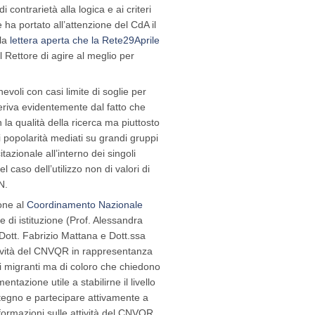
i contrarietà alla logica e ai criteri
e ha portato all’attenzione del CdA il
 la
lettera aperta che la Rete29Aprile
l Rettore di agire al meglio per
nevoli con casi limite di soglie per
deriva evidentemente dal fatto che
la qualità della ricerca ma piuttosto
di popolarità mediati su grandi gruppi
azionale all’interno dei singoli
el caso dell’utilizzo non di valori di
N.
ione al
Coordinamento Nazionale
 di istituzione (Prof. Alessandra
(Dott. Fabrizio Mattana e Dott.ssa
attività del CNVQR in rappresentanza
dei migranti ma di coloro che chiedono
tazione utile a stabilirne il livello
stegno e partecipare attivamente a
nformazioni sulle attività del CNVQR.