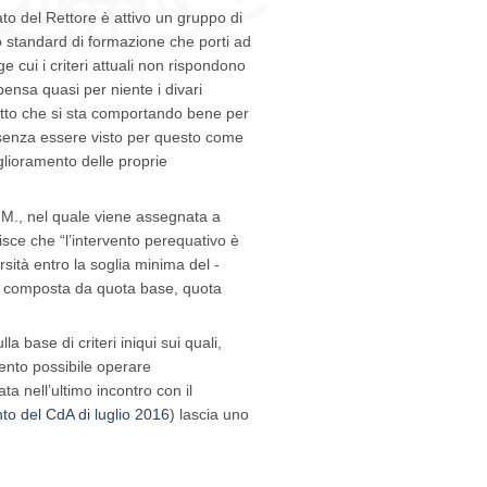
o del Rettore è attivo un gruppo di
to standard di formazione che porti ad
e cui i criteri attuali non rispondono
nsa quasi per niente i divari
 fatto che si sta comportando bene per
a senza essere visto per questo come
lioramento delle proprie
D.M., nel quale viene assegnata a
ilisce che “l’intervento perequativo è
rsità entro la soglia minima del ‐
FO composta da quota base, quota
 base di criteri iniqui sui quali,
ento possibile operare
a nell’ultimo incontro con il
to del CdA di luglio 2016
) lascia uno