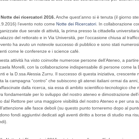
 Notte dei ricercatori 2016.
Anche quest’anno si è tenuta (il giorno stes
.9.2016) l’evento noto come
Notte dei Ricercatori
. In collaborazione c
ganizzate due serate di attività, la prima presso la cittadella universit
 palazzo del rettorato e in Via Università, per l’occasione chiusa al traffi
evento ha avuto un notevole successo di pubblico e sono stati numerosiss
enti come le conferenze e i science café.
esta attività ha visto coinvolte numerose persone dell’Ateneo, a partire
caela Morelli, con la collaborazione indispensabile di persone come la D
nti e la D.ssa Alessia Zurru. Il successo di questa iniziativa, crescente
tta la campagna “contro” che subiscono gli atenei italiani ormai da ann
affascinate dalla ricerca, sia essa di ambito scientifico-tecnologico che
va fondamentale per lo sviluppo del nostro ateneo e dimostrazione dell’e
to dal Rettore per una maggiore visibilità del nostro Ateneo e per una s
ll’attenzione alle fasce deboli (su questo punto torneremo dopo al punto 
dono fondi aggiuntivi dedicati agli aventi diritto a borse di studio ma ri
ndi).