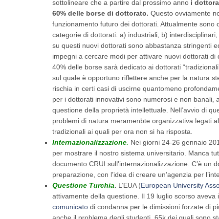
sottolineare che a partire dal prossimo anno
i dottor
60% delle borse di dottorato.
Questo ovviamente non
funzionamento futuro dei dottorati. Attualmente sono co
categorie di dottorati: a) industriali; b) interdisciplinari;
su questi nuovi dottorati sono abbastanza stringenti e
impegni a cercare modi per attivare nuovi dottorati di q
40% delle borse sarà dedicato ai dottorati “tradizion
sul quale è opportuno riflettere anche per la natura st
rischia in certi casi di uscirne quantomeno profondame
per i dottorati innovativi sono numerosi e non banali, 
questione della proprietà intellettuale. Nell’avvio di q
problemi di natura meramenbte organizzativa legati all
tradizionali ai quali per ora non si ha risposta.
Internazionalizzazione
.
Nei giorni 24-26 gennaio 20
per mostrare il nostro sistema universitario. Manca tutt
documento CRUI sull’internazionalizzazione. C’è un d
preparazione, con l’idea di creare un’agenzia per l’int
Questione Turchia
.
L’EUA (
European University Asso
attivamente della questione. Il 19 luglio scorso ave
comunicato
di condanna per le dimissioni forzate di pi
anche il problema degli studenti, 65k dei quali sono st