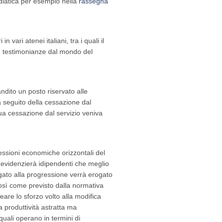
ediatica per esempio nella
rassegna
vari atenei italiani, tra i quali il
e testimonianze dal mondo del
andito un posto riservato alle
a seguito della cessazione dal
sua cessazione dal servizio veniva
ressioni economiche orizzontali del
 evidenzierà idipendenti che meglio
egato alla progressione verrà erogato
così come previsto dalla normativa
eare lo sforzo volto alla modifica
 produttività astratta ma
 quali operano in termini di