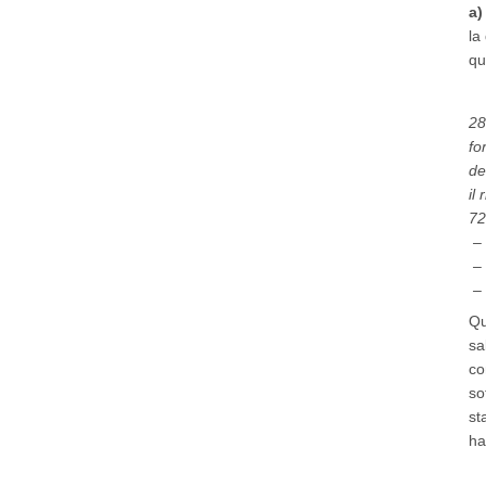
a)
la
qu
28
fo
de
il
72
– 
– 
– 
Qu
sa
co
so
st
ha