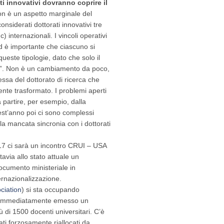
ati innovativi dovranno coprire il
 è un aspetto marginale del
nsiderati dottorati innovativi tre
 c) internazionali. I vincoli operativi
d è importante che ciascuno si
ueste tipologie, dato che solo il
ali”. Non è un cambiamento da poco,
essa del dottorato di ricerca che
nte trasformato. I problemi aperti
a partire, per esempio, dalla
uest’anno poi ci sono complessi
a mancata sincronia con i dottorati
17 ci sarà un incontro CRUI – USA
avia allo stato attuale un
ocumento ministeriale in
ernazionalizzazione.
ciation
) si sta occupando
va immediatamente emesso un
ù di 1500 docenti universitari. C’è
ati forzosamente riallocati da