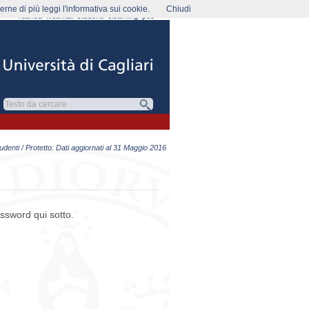
rne di più leggi l'informativa sui cookie.
Chiudi
rubrica
webmail
studenti
elearning
pec
udenti
/ Protetto: Dati aggiornati al 31 Maggio 2016
assword qui sotto.