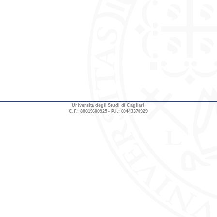
Università degli Studi di Cagliari
C.F.: 80019600925 - P.I.: 00443370929