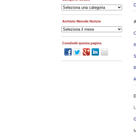
D
Categorie
Notizie
A
Archivio Mensile Notizie
Archivio
Mensile
O
Notizie
Condividi questa pagina
I
S
R
R
D
L
G
M