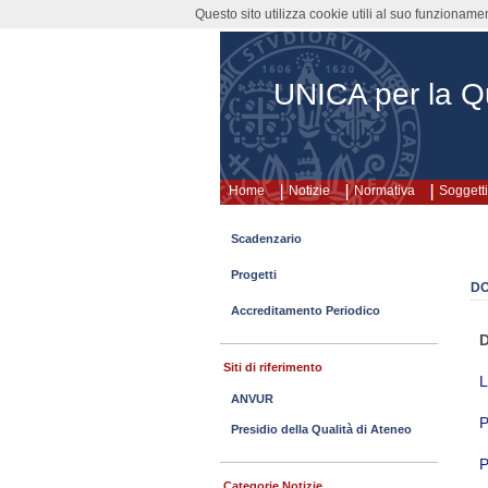
Questo sito utilizza cookie utili al suo funzioname
UNICA per la Qu
Home
Notizie
Normativa
Soggetti
Scadenzario
Progetti
D
Accreditamento Periodico
D
Siti di riferimento
L
ANVUR
P
Presidio della Qualità di Ateneo
P
Categorie Notizie