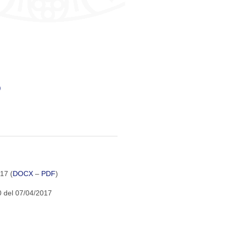
)
17 (
DOCX
–
PDF
)
0 del 07/04/2017