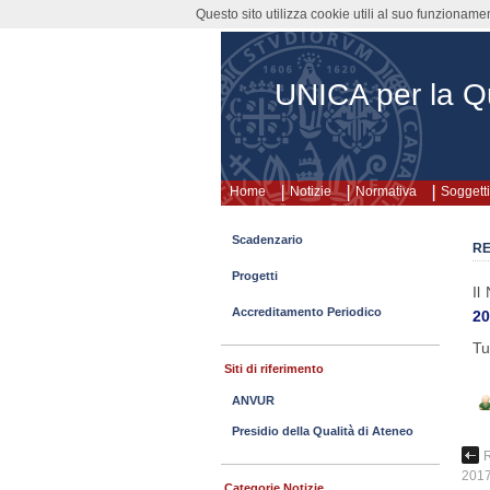
Questo sito utilizza cookie utili al suo funzioname
UNICA per la Qu
Home
Notizie
Normativa
Soggetti
Scadenzario
RE
Progetti
Il
Accreditamento Periodico
20
Tu
Siti di riferimento
ANVUR
Presidio della Qualità di Ateneo
R
201
Categorie Notizie