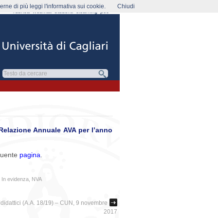
rne di più leggi l'informativa sui cookie.
Chiudi
rubrica
webmail
studenti
elearning
pec
Relazione Annuale AVA per l’anno
eguente
pagina
.
,
In evidenza
,
NVA
i didattici (A.A. 18/19) – CUN, 9 novembre
2017