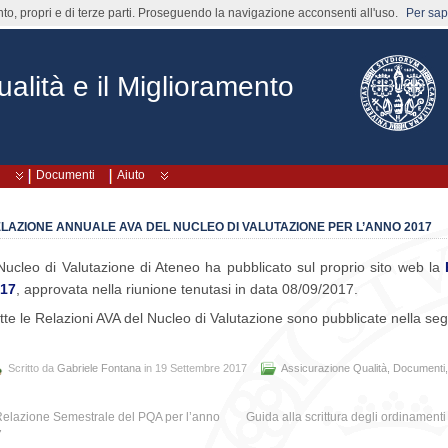
nto, propri e di terze parti. Proseguendo la navigazione acconsenti all'uso.
Per sape
alità e il Miglioramento
Documenti
Aiuto
LAZIONE ANNUALE AVA DEL NUCLEO DI VALUTAZIONE PER L’ANNO 2017
 Nucleo di Valutazione di Ateneo ha pubblicato sul proprio sito web la
17
, approvata nella riunione tenutasi in data 08/09/2017.
tte le Relazioni AVA del Nucleo di Valutazione sono pubblicate nella s
Scritto da
Gabriele Fontana
in 19 Settembre 2017
Assicurazione Qualità
,
Documenti
elazione Semestrale del PQA per l’anno
Guida alla scrittura degli ordinament
7