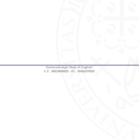
Università degli Studi di Cagliari
C.F.: 80019600925 - P.I.: 00443370929