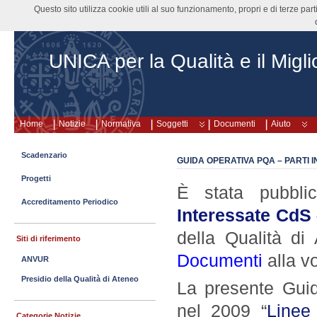
Questo sito utilizza cookie utili al suo funzionamento, propri e di terze pa
UNICA per la Qualità e il Migl
Home
Notizie
Normativa
Soggetti
Documenti
Aiuto
Scadenzario
GUIDA OPERATIVA PQA – PARTI I
Progetti
È stata pubbl
Accreditamento Periodico
Interessate CdS 
della Qualità di 
Siti di riferimento
Documenti
alla vo
ANVUR
Presidio della Qualità di Ateneo
La presente Guid
nel 2009 “
Linee
Categorie Notizie