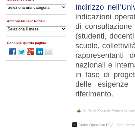
Indirizzo nell’Uni
Categorie
Notizie
indicazioni opera
Archivio Mensile Notizie
di consultazione 
Archivio
Mensile
(studenti, docent
Notizie
Condividi questa pagina
scuole, collettivi
rappresentanti d
nazionali e intern
in fase di proget
delle esigenze 
riferimento.
Scritto da
Riccardo Pinna
in 12 Lugl
Guida Operativa PQA – Schede In