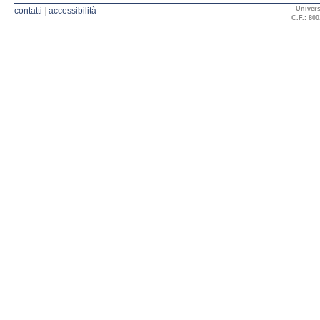
Univers
contatti
|
accessibilità
C.F.: 800