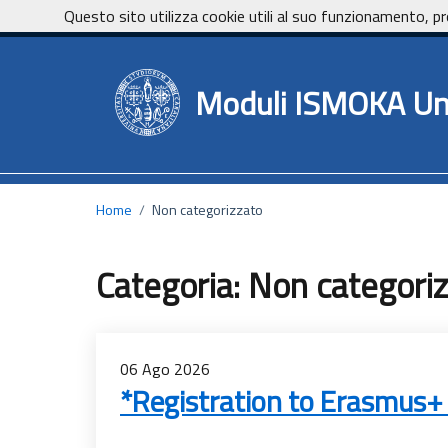
Vai ai contenuti
Vai al footer
Questo sito utilizza cookie utili al suo funzionamento, pr
Moduli ISMOKA Un
Home
/
Non categorizzato
Categoria:
Non categori
06
Ago
2026
*Registration to Erasmus