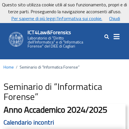
Vai ai contenuti
Vai al footer
Questo sito utilizza cookie utili al suo funzionamento, propri e di
UniCa - Università degli studi di Cagliari
terze parti. Proseguendo la navigazione acconsenti all'uso.
UnicaNews
Per saperne di più leggi l'informativa sui cookie.
Chiudi
ICT4Law&Forensics
Laboratorio di "Diritto
Cerca nel sit
dell’Informatica" e di "Informatica
Forense" del DIEE di Cagliari
Home
/
Seminario di “Informatica Forense”
Seminario di “Informatica
Forense”
Anno Accademico 2024/2025
Calendario incontri