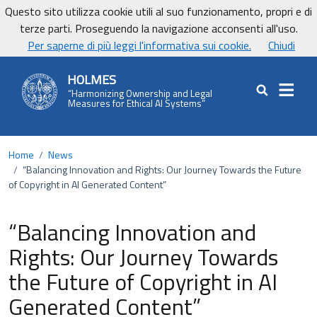
Vai ai contenuti
Vai al footer
Questo sito utilizza cookie utili al suo funzionamento, propri e di
UniCa - Università degli studi di Cagliari
terze parti. Proseguendo la navigazione acconsenti all'uso.
UnicaNews
Per saperne di più leggi l'informativa sui cookie.
Chiudi
HOLMES
“Harmonizing Ownership and Legal
Cerca nel sit
Measures for Ethical AI Systems”
Home
/
News
/
“Balancing Innovation and Rights: Our Journey Towards the Future
of Copyright in AI Generated Content”
“Balancing Innovation and
Rights: Our Journey Towards
the Future of Copyright in AI
Generated Content”