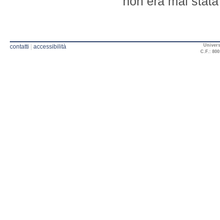
non era mai stata
Univers
contatti
|
accessibilità
C.F.: 800