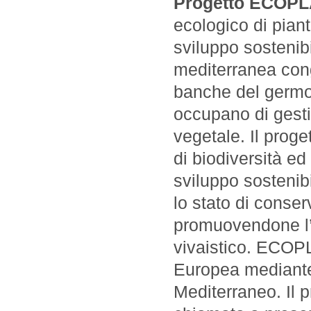
Progetto ECOP
ecologico di piant
sviluppo sostenibi
mediterranea cong
banche del germopl
occupano di gesti
vegetale. Il proge
di biodiversità e
sviluppo sostenib
lo stato di conse
promuovendone l’ut
vivaistico. ECOP
Europea mediant
Mediterraneo. Il 