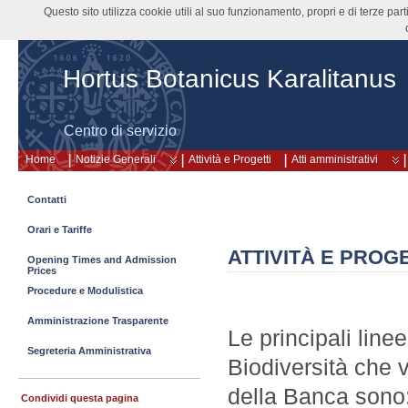
Questo sito utilizza cookie utili al suo funzionamento, propri e di terze pa
Hortus Botanicus Karalitanus
Centro di servizio
Home
Notizie Generali
Attività e Progetti
Atti amministrativi
Contatti
Orari e Tariffe
ATTIVITÀ E PROGE
Opening Times and Admission
Prices
Procedure e Modulistica
Amministrazione Trasparente
Le principali lin
Segreteria Amministrativa
Biodiversità che v
della Banca sono:
Condividi questa pagina