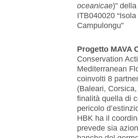
oceanicae
)” dell
ITB040020 “Isola 
Campulongu”
Progetto MAVA C
Conservation Act
Mediterranean Flo
coinvolti 8 partne
(Baleari, Corsica
finalità quella di
pericolo d’estinzi
HBK ha il coordin
prevede sia azion
banche del germop