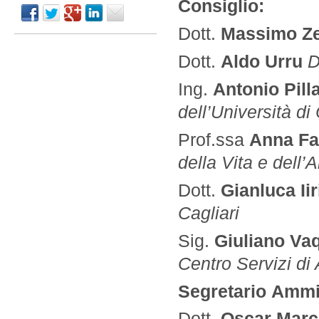
Consiglio:
Dott.
Massimo 
Dott.
Aldo Urru
D
Ing.
Antonio Pill
dell’Università di 
Prof.ssa
Anna F
della Vita e dell’
Dott.
Gianluca Iir
Cagliari
Sig.
Giuliano Va
Centro Servizi d
Segretario Ammin
Dott.
Oscar Marco