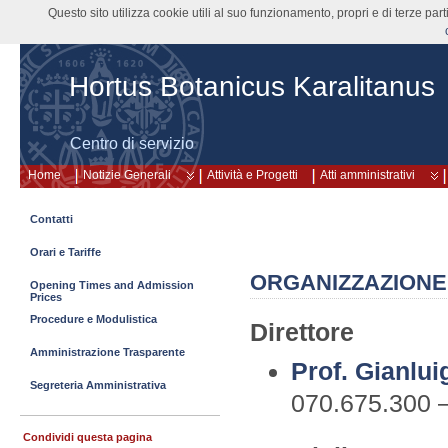
Questo sito utilizza cookie utili al suo funzionamento, propri e di terze pa
Hortus Botanicus Karalitanus
Centro di servizio
Home
Notizie Generali
Attività e Progetti
Atti amministrativi
Contatti
Orari e Tariffe
ORGANIZZAZIONE
Opening Times and Admission
Prices
Procedure e Modulistica
Direttore
Amministrazione Trasparente
Prof. Gianlui
Segreteria Amministrativa
070.675.300 
Condividi questa pagina