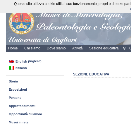
Questo sito utilizza cookie utili al suo funzionamento, propri e di terze pa
Home
Chi siamo
Dove siamo
Attività
Sezione educativa
C
Inglese
English
(
)
Italiano
SEZIONE EDUCATIVA
Storia
Esposizioni
Persone
Approfondimenti
Opportunità di lavoro
Musei in rete