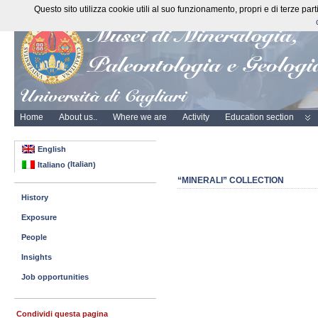
Questo sito utilizza cookie utili al suo funzionamento, propri e di terze pa
Home
About us..
Where we are
Activity
Education section
English
Italian
Italiano
(
)
“MINERALI” COLLECTION
History
Exposure
People
Insights
Job opportunities
Condividi questa pagina