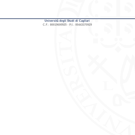
Università degli Studi di Cagliari
C.F.: 80019600925 - P.I.: 00443370929