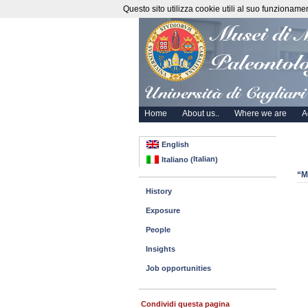
Questo sito utilizza cookie utili al suo funzioname
Home
About us..
Where we are
A
English
Italian
Italiano
(
)
“M
History
Exposure
People
Insights
Job opportunities
Condividi questa pagina