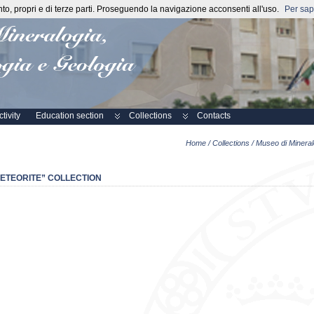
nto, propri e di terze parti. Proseguendo la navigazione acconsenti all'uso.
Per sape
ctivity
Education section
Collections
Contacts
Home
/
Collections
/
Museo di Mineral
ETEORITE” COLLECTION