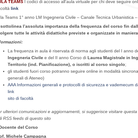
ULA TEAMS
I codici di accesso all’aula virtuale per chi deve seguire onli
coltà
link
la Teams 1° anno LM Ingegneria Civile – Canale Tecnica Urbanistica –
 sottolinea l’assoluta importanza della frequenza del corso fin dal
olgere tutte le attività didattiche previste e organizzate in manier
formazioni:
La frequenza in aula è riservata di norma agli studenti del I anno 
Ingegneria Civile
e del II anno Corso di
Laurea Magistrale in Ing
Territorio (ind. Pianificazione), o iscritti al corso singolo
;
gli studenti fuori corso potranno seguire online in modalità sincron
generali di Ateneo)
AAA Informazioni generali e protocolli di sicurezza e vademecum da
link
sito di facoltà
r ulteriori comunicazioni e aggiornamenti, si suggerisce visitare questa 
li RSS feeds di questo sito
 Docente del Corso
of. Michele Campagna