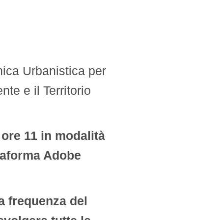
Corso
di
TECNICA
URBANISTICA
Inizio
lezioni
6
ottobre
2020
cnica Urbanistica per
te e il Territorio
 ore 11 in modalità
ttaforma Adobe
la frequenza del