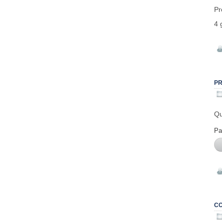
Pr
4 
PR
Qu
Pa
CO