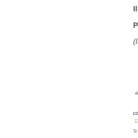
I
P
(
CO
Si