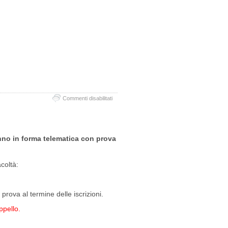
su
Commenti disabilitati
Esami
sessione
invernale
(gennaio-
nno in forma telematica con prova
febbraio)
2021
acoltà:
 prova al termine delle iscrizioni.
ppello.