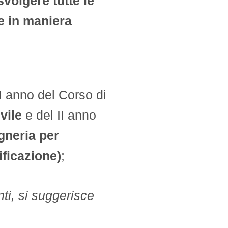
svolgere tutte le
te in maniera
 I anno del Corso di
vile
e del II anno
gneria per
ificazione)
;
ti, si suggerisce