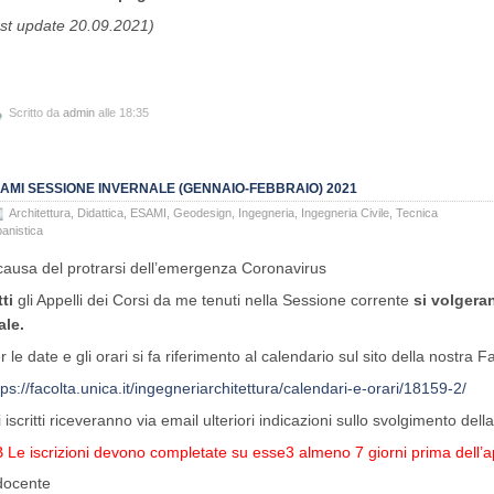
ast update 20.09.2021)
Scritto da
admin
alle 18:35
AMI SESSIONE INVERNALE (GENNAIO-FEBBRAIO) 2021
Architettura
,
Didattica
,
ESAMI
,
Geodesign
,
Ingegneria
,
Ingegneria Civile
,
Tecnica
anistica
causa del protrarsi dell’emergenza Coronavirus
tti
gli Appelli dei Corsi da me tenuti nella Sessione corrente
si volgera
ale.
r le date e gli orari si fa riferimento al calendario sul sito della nostra F
tps://facolta.unica.it/ingegneriarchitettura/calendari-e-orari/18159-2/
i iscritti riceveranno via email ulteriori indicazioni sullo svolgimento della
 Le iscrizioni devono completate su esse3 almeno 7 giorni prima dell’a
 docente