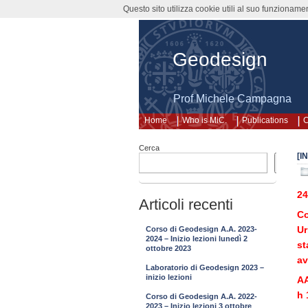
Questo sito utilizza cookie utili al suo funzioname
Geodesign
Prof Michele Campagna
Home
Who is MiC.
Publications
C
Cerca
[I
Cerca
24
Articoli recenti
Co
Ur
Corso di Geodesign A.A. 2023-
2024 – Inizio lezioni lunedì 2
st
ottobre 2023
av
Laboratorio di Geodesign 2023 –
inizio lezioni
AA
h 
Corso di Geodesign A.A. 2022-
2023 – Inizio lezioni 3 ottobre