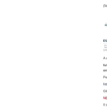
(l
ES
Urb
A 
tu
or
Pe
ht
Gl
NB
Il