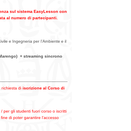
2021
[Iscrizione]
presenza sul sistema EasyLesson con
ata al numero di partecipanti.
ivile e Ingegneria per l’Ambiente e il
 Marengo) + streaming sincrono
___________________________________________
 richiesta di
iscrizione al Corso di
er gli studenti fuori corso o iscritti
fine di poter garantire l’accesso