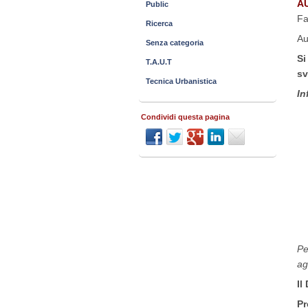
A
Public
Fa
Ricerca
Au
Senza categoria
Si
T.A.U.T
sv
Tecnica Urbanistica
In
Condividi questa pagina
Pe
ag
Il
Pr