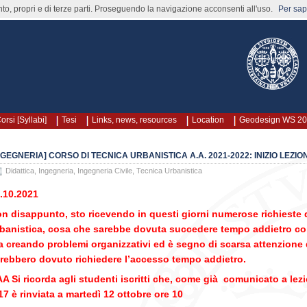
nto, propri e di terze parti. Proseguendo la navigazione acconsenti all'uso.
Per sape
orsi [Syllabi]
Tesi
Links, news, resources
Location
Geodesign WS 2
NGEGNERIA] CORSO DI TECNICA URBANISTICA A.A. 2021-2022: INIZIO LEZIO
Didattica
,
Ingegneria
,
Ingegneria Civile
,
Tecnica Urbanistica
.10.2021
n disappunto, sto ricevendo in questi giorni numerose richieste
banistica, cosa che sarebbe dovuta succedere tempo addietro co
a creando problemi organizzativi ed è segno di scarsa attenzione d
rebbero dovuto richiedere l’accesso tempo addietro.
A Si ricorda agli studenti iscritti che, come già comunicato a lezi
17 è rinviata a martedì 12 ottobre ore 10