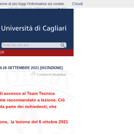
rne di più leggi l'informativa sui cookie.
Chiudi
rubrica
webmail
studenti
elearning
pec
016
NI 28 SETTEMBRE 2021 [ISCRIZIONE]
su
Commenti disabilitati
[INGEGNERIA]
Corso
di
 di accesso al Team Tecnica
Tecnica
Urbanistica
me raccomandato a lezione. Ciò
A.A.
a parte dei richiedenti, che
2021-
2022:
inizio
one, la lezione del 6 ottobre 2021
lezioni
28
SETTEMBRE