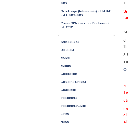
+
2022
Si
Geodesign (laboratorio) – LM IAT
– AA 2021-2022
la
__
Corso GIScience per Dottorandi
ed. 2022
Si
ch
Architettura
Te
Didattica
è 
ESAMI
s
Events
Or
Geodesign
__
Gestione Urbana
NB
GIScience
Te
Ingegneria
ut
Ingegneria Civile
en
Links
al
al
News