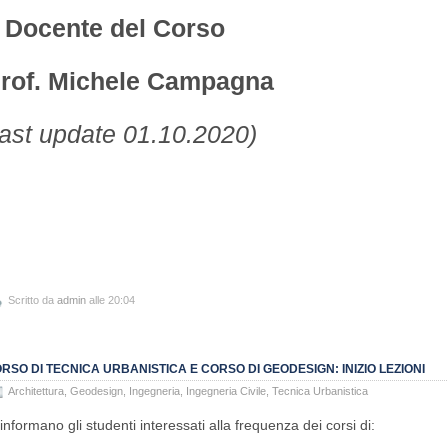
l Docente del Corso
rof. Michele Campagna
last update 01.10.2020)
Scritto da
admin
alle 20:04
RSO DI TECNICA URBANISTICA E CORSO DI GEODESIGN: INIZIO LEZIONI
Architettura
,
Geodesign
,
Ingegneria
,
Ingegneria Civile
,
Tecnica Urbanistica
 informano gli studenti interessati alla frequenza dei corsi di: