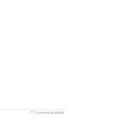
su
Commenti disabilitati
Corso
di
Tecnica