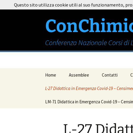
Vai
Questo sito utilizza cookie utili al suo funzionamento, pro
al
contenuto
ConChimi
Conferenza Nazionale Corsi di
Home
Assemblee
Contatti
C
L-27 Didattica in Emergenza Covid-19 – Censimen
Firenze 25 Giugno 2019
LM-71 Didattica in Emergenza Covid-19 – Censim
Firenze 20 Maggio 2018
Roma Febbraio 2018
L-27 Didatt
Firenze 9 Marzo 2017