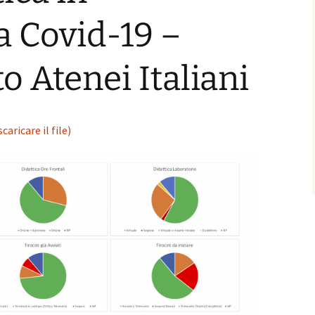
COME STRUMENTO PER
LA VERIFICA DI ORIGINE
 Covid-19 –
ED AUTENTICITÀ DEGLI
ALIMENTI
 Atenei Italiani
SEMINARI CHIMICA
SUPRAMOLECOLARE
Aprile-Settembre 2021
WEBINAR DI
caricare il file)
MASTFORCHEM