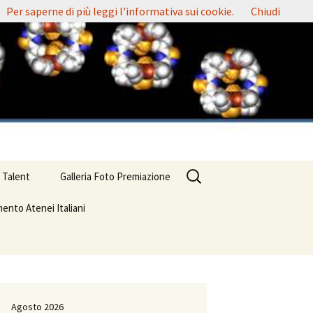
.
Per saperne di più leggi l'informativa sui cookie.
Chiudi
Ricerca
 Talent
Galleria Foto Premiazione
per:
ento Atenei Italiani
Agosto 2026