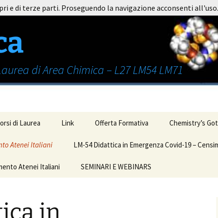
pri e di terze parti. Proseguendo la navigazione acconsenti all'uso
ca
 Laurea di Area Chimica – L27 LM54 LM71
orsi di Laurea
Link
Offerta Formativa
Chemistry’s Got
to Atenei Italiani
LM-54 Didattica in Emergenza Covid-19 – Censim
ento Atenei Italiani
SEMINARI E WEBINARS
Seminari Università
Cagliari Luglio 2020
ica in
LA CHEMIOMETRIA