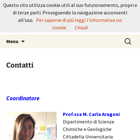
Vai
ConChimica
Questo sito utilizza cookie utili al suo funzionamento, propri e
al
di terze parti. Proseguendo la navigazione acconsenti
Conferenza Nazionale Corsi di Laurea di
contenuto
all'uso.
Per saperne di più leggi l'informativa sui
cookie.
Chiudi
Area Chimica – L27 LM54 LM71
Ricerca
Menu
per:
Contatti
Coordinatore
Prof.ssa M. Carla Aragoni
Dipartimento di Scienze
Chimiche e Geologiche
Cittadella Universitaria