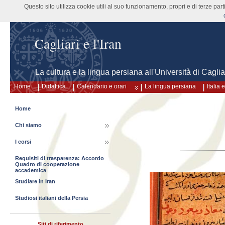
Questo sito utilizza cookie utili al suo funzionamento, propri e di terze pa
Cagliari e l'Iran
La cultura e la lingua persiana all'Università di Caglia
Home
Didattica
Calendario e orari
La lingua persiana
Italia
Home
Chi siamo
I corsi
Requisiti di trasparenza: Accordo
Quadro di cooperazione
accademica
Studiare in Iran
Studiosi italiani della Persia
Siti di riferimento