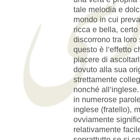
tale melodia e dolc
mondo in cui preva
ricca e bella, cert
discorrono tra lor
questo è l’effetto ch
piacere di ascoltar
dovuto alla sua origine in
strettamente collega
nonché all’inglese
in numerose parole
inglese (fratello),
ovviamente significa padre. ب una l
relativamente facile
soprattutto se si co