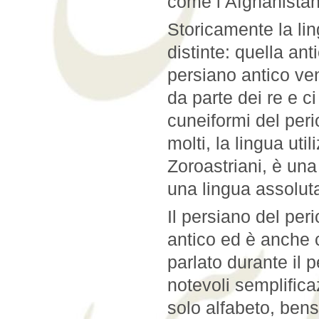
come l’Afghanistan, 
Storicamente la lin
distinte: quella an
persiano antico ve
da parte dei re e ci
cuneiformi del per
molti, la lingua uti
Zoroastriani, è una
una lingua assolut
Il persiano del per
antico ed è anche 
parlato durante il
notevoli semplifica
solo alfabeto, bensى due: quello aramaico e quello chiamato