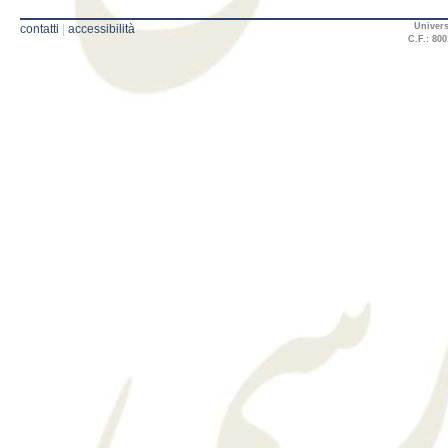
Univers
contatti
|
accessibilità
C.F.: 800