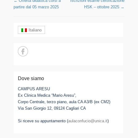
Post navigation
←
Offerta didattica corsi a
Iscrizioni esame certificazione
partire dal 05 marzo 2025
HSK – ottobre 2025
→
Italiano
Dove siamo
CAMPUS ARESU
Ex Clinica Medica “Mario Aresu”,
Corpo Centrale, terzo piano, aula CA A3/B (ex CM2)
Via San Giorgio 12, 09124 Cagliari CA
Si riceve su appuntamento (
aulaconfucio@unica.it
)