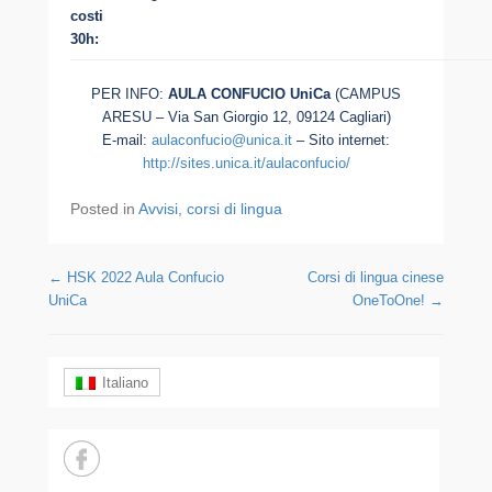
costi
30h:
PER INFO:
AULA CONFUCIO UniCa
(CAMPUS
ARESU – Via San Giorgio 12, 09124 Cagliari)
E-mail:
aulaconfucio@unica.it
– Sito internet:
http://sites.unica.it/aulaconfucio/
Posted in
Avvisi
,
corsi di lingua
Post navigation
←
HSK 2022 Aula Confucio
Corsi di lingua cinese
UniCa
OneToOne!
→
Italiano