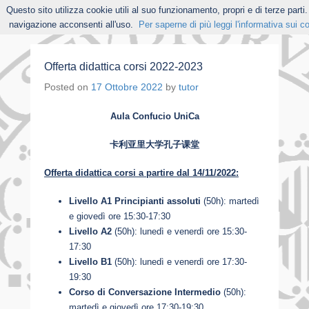
Questo sito utilizza cookie utili al suo funzionamento, propri e di terze part
navigazione acconsenti all'uso.
Per saperne di più leggi l'informativa sui c
Offerta didattica corsi 2022-2023
Posted on
17 Ottobre 2022
by
tutor
Aula Confucio UniCa
卡利亚里大学孔子课堂
Offerta didattica corsi
a partire dal 14/11/2022:
Livello A1 Principianti assoluti
(50h): martedì
e giovedì ore 15:30-17:30
Livello A2
(50h): lunedì e venerdì ore 15:30-
17:30
Livello B1
(50h): lunedì e venerdì ore 17:30-
19:30
Corso di Conversazione Intermedio
(50h):
martedì e giovedì ore 17:30-19:30