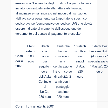
emesso dall’Università degli Studi di Cagliari, che sarà
inviato, contestualmente alla fattura elettronica,
all’indirizzo e-mail indicato nel modulo di iscrizione.
Nell’avviso di pagamento sarà riportato lo specifico
codice avviso (comprensivo del codice IUV) che dovrà
essere indicato al momento dell’esecuzione del
versamento sul canale di pagamento prescelto.
Utenti
Utenti
Utenti che
Studenti
Studenti Post
esterni:
che
hanno
iscritti a
Lauream Uni
Costi
300
hanno
conseguito
corsi
(dottorandi /
corsi
euro
già
una
singoli
specializzazio
50h:
seguito i
certificazione
UniCa:
/ Master): 20
corsi
HSK in corso
220
euro
dell’Aula
di validità (2
euro
Confucio
anni) con il
di
punteggio
UniCa:
massimo:
250 euro
220 euro
Corsi
Tutti gli utenti: 200€