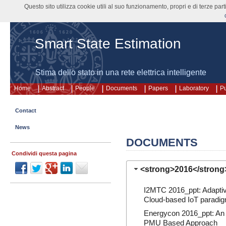
Questo sito utilizza cookie utili al suo funzionamento, propri e di terze pa
Smart State Estimation
Stima dello stato in una rete elettrica intelligente
Home
Abstract
People
Documents
Papers
Laboratory
Pu
Contact
News
DOCUMENTS
Condividi questa pagina
<strong>2016</strong
I2MTC 2016_
ppt
: Adapti
Cloud-based IoT paradi
Energycon 2016_
ppt
: An
PMU Based Approach