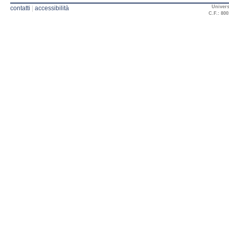
Univers
contatti
|
accessibilità
C.F.: 800