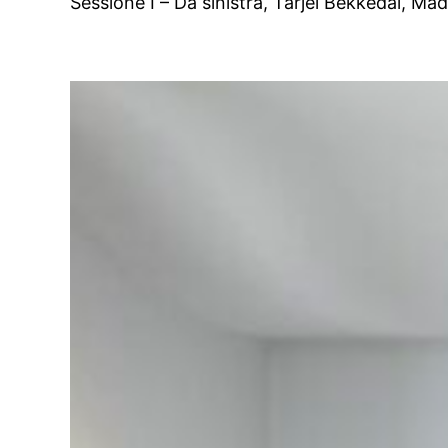
Sessione I – Da sinistra, Tarjei Bekkedal, M