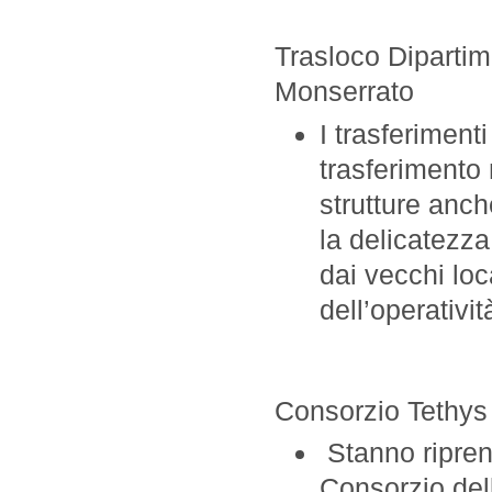
Trasloco Dipartime
Monserrato
I trasferiment
trasferimento
strutture anc
la delicatezza
dai vecchi loca
dell’operativi
Consorzio Tethys
Stanno ripren
Consorzio del