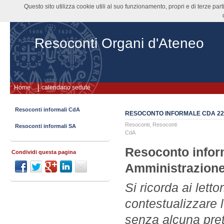
Questo sito utilizza cookie utili al suo funzionamento, propri e di terze pa
Resoconti Organi d'Ateneo
Home
calendario sedute
Resoconti informali CdA
RESOCONTO INFORMALE CDA 22.
Resoconti
,
Resoconti
Resoconti informali SA
CdA
Resoconto inform
Condividi questa pagina
Amministrazione
Si ricorda ai lett
contestualizzare 
senza alcuna prete