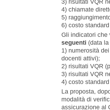
3) risultati VQR n
4) chiamate diret
5) raggiungimento
6) costo standard
Gli indicatori ch
seguenti
(data la
1) numerosità dei
docenti attivi);
2) risultati VQR 
3) risultati VQR n
4) costo standar
La proposta, dopo
modalità di verifi
assicurazione al 