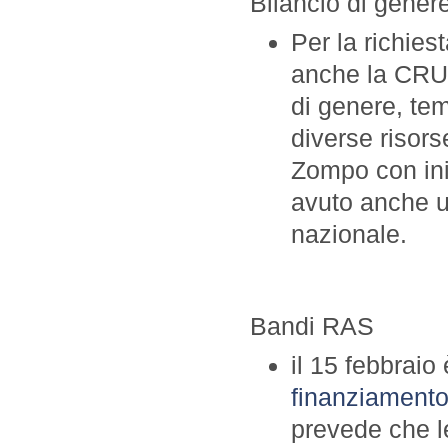
Bilancio di gener
Per la richiest
anche la CRUI
di genere, tem
diverse risors
Zompo con ini
avuto anche un
nazionale.
Bandi RAS
il 15 febbraio 
finanziamento 
prevede che l