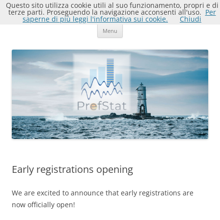
Vai
Questo sito utilizza cookie utili al suo funzionamento, propri e di
al
terze parti. Proseguendo la navigazione acconsenti all'uso.
Per
PREFSTAT: PREFerence STATistics
contenuto
PREFerence STATistics summer school for advanced ranking and
saperne di più leggi l'informativa sui cookie.
Chiudi
ordinal data
summer school for advanced
Menu
ranking and ordinal data
Early registrations opening
We are excited to announce that early registrations are
now officially open!