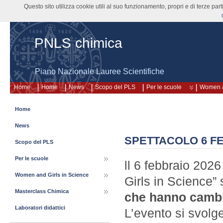
Questo sito utilizza cookie utili al suo funzionamento, propri e di terze pa
PNLS chimica
Piano Nazionale Lauree Scientifiche
Home
Home
News
Scopo del PLS
Per le scuole
Women a
Home
News
SPETTACOLO 6 FE
Scopo del PLS
Per le scuole
ll 6 febbraio 202
Women and Girls in Science
Girls in Science” 
Masterclass Chimica
che hanno cambi
Laboratori didattici
L’evento si svolge