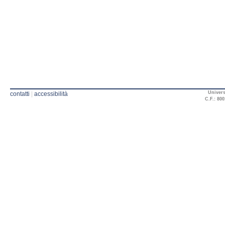
Univers
contatti
|
accessibilità
C.F.: 800