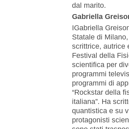
dal marito.
Gabriella Greis
IGabriella Greison
Statale di Milano, 
scrittrice, autrice
Festival della Fis
scientifica per di
programmi televisi
programmi di appr
“Rockstar della fi
italiana”. Ha scrit
quantistica e su va
protagonisti scien
sono stati traspost