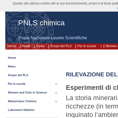
Questo sito utilizza cookie utili al suo funzionamento, propri e di terze pa
PNLS chimica
Piano Nazionale Lauree Scientifiche
Home
Home
News
Scopo del PLS
Per le scuole
Women a
Home
News
RILEVAZIONE DE
Scopo del PLS
Per le scuole
Esperimenti di c
Women and Girls in Science
La storia minerar
Masterclass Chimica
ricchezze (in termi
Laboratori didattici
inquinato l’ambient