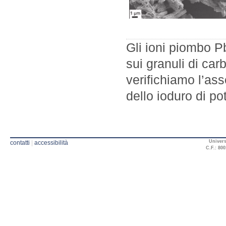
Gli ioni piombo P
sui granuli di car
verifichiamo l’as
dello ioduro di po
Univers
contatti
|
accessibilità
C.F.: 800