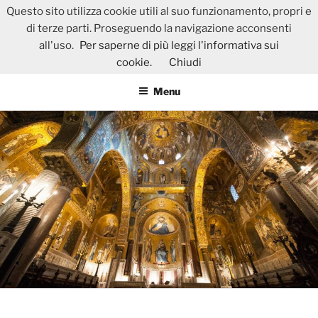
Salta
Questo sito utilizza cookie utili al suo funzionamento, propri e
MAY 29 – JUN 1, 2019
al
di terze parti. Proseguendo la navigazione acconsenti
Perinatal Origins of Neuropsychiatric Disorders: from
contenuto
all'uso.
Per saperne di più leggi l'informativa sui
Molecular Mechanisms to Therapeutic Perspectives
cookie.
Chiudi
Menu