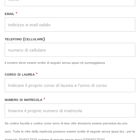
email
*
telefono (cellulare)
il numero deve essere scritto di seguito senza spazi né punteggiatura
corso di laurea
*
numero di matricola
*
Se codice facoltà e codice corso sono di due cifre dovranno essere preceduti da uno
zero. Tutte le cifre della matricola possono essere scritte di seguito senza spazi (es.: per la
matricola 20/40/17520 scrivere di seguito senza spazi 02004017520)