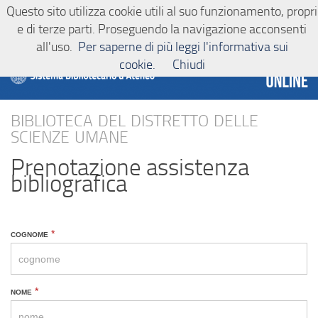
Questo sito utilizza cookie utili al suo funzionamento, propri
Sistema bibliotecario d'Ateneo
Salta al contenuto
e di terze parti. Proseguendo la navigazione acconsenti
all'uso.
Per saperne di più leggi l'informativa sui
cookie.
Chiudi
biblioteca del distretto delle
scienze umane
Prenotazione assistenza
bibliografica
SCIUM.4
cognome
*
-
reference
nome
*