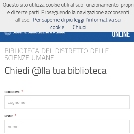
Questo sito utilizza cookie utili al suo funzionamento, propri
Sistema bibliotecario d'Ateneo
Salta al contenuto
e di terze parti. Proseguendo la navigazione acconsenti
all'uso.
Per saperne di più leggi l'informativa sui
cookie.
Chiudi
biblioteca del distretto delle
scienze umane
Chiedi @lla tua biblioteca
SCIUM.1
cognome
*
-
Chiedi
alla
nome
*
Biblioteca