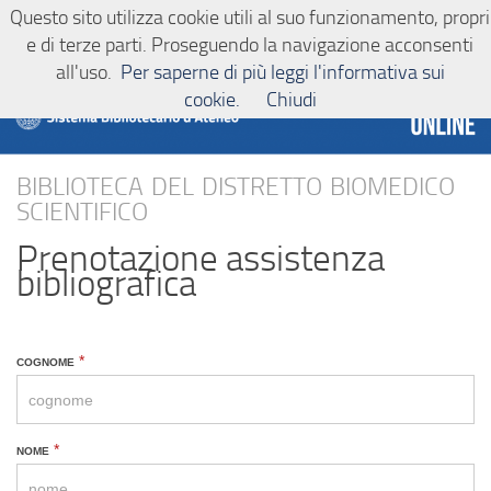
Questo sito utilizza cookie utili al suo funzionamento, propri
Sistema bibliotecario d'Ateneo
Salta al contenuto
e di terze parti. Proseguendo la navigazione acconsenti
all'uso.
Per saperne di più leggi l'informativa sui
cookie.
Chiudi
biblioteca del distretto biomedico
scientifico
Prenotazione assistenza
bibliografica
BIOMED.4
cognome
*
-
reference
nome
*