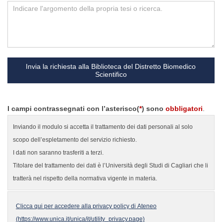
Invia la richiesta alla Biblioteca del Distretto Biomedico
Scientifico
I campi contrassegnati con l’asterisco(
*
) sono
obbligatori
.
Inviando il modulo si accetta il trattamento dei dati personali al solo
scopo dell’espletamento del servizio richiesto.
I dati non saranno trasferiti a terzi.
Titolare del trattamento dei dati è l’Università degli Studi di Cagliari che li
tratterà nel rispetto della normativa vigente in materia.
Clicca qui per accedere alla privacy policy di Ateneo
(https://www.unica.it/unica/it/utility_privacy.page)