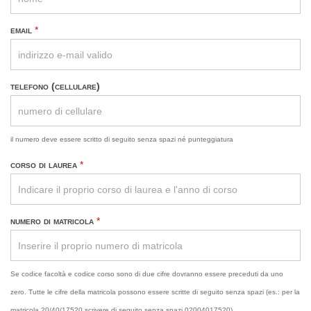
email
*
telefono (cellulare)
il numero deve essere scritto di seguito senza spazi né punteggiatura
corso di laurea
*
numero di matricola
*
Se codice facoltà e codice corso sono di due cifre dovranno essere preceduti da uno
zero. Tutte le cifre della matricola possono essere scritte di seguito senza spazi (es.: per la
matricola 20/40/17520 scrivere di seguito senza spazi 02004017520)