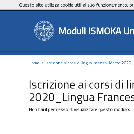
Vai ai contenuti
Vai al footer
Questo sito utilizza cookie utili al suo funzionamento, pr
Moduli ISMOKA Un
Home
/
Iscrizione ai corsi di lingua intensivi Marzo 2020
Iscrizione ai corsi di 
2020_Lingua Francese
Non hai il permesso di visualizzare questo modulo.