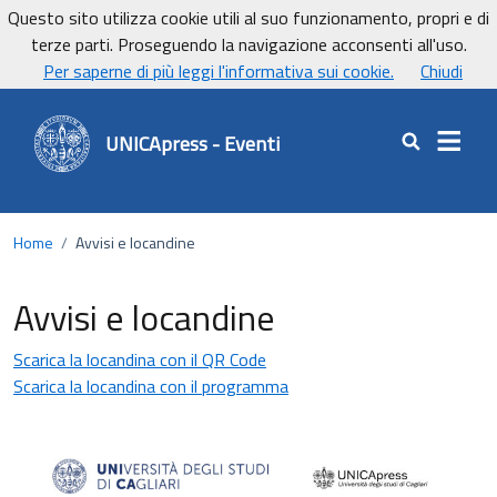
Vai ai contenuti
Vai al footer
Questo sito utilizza cookie utili al suo funzionamento, propri e di
UniCa - Università degli studi di Cagliari
terze parti. Proseguendo la navigazione acconsenti all'uso.
UnicaNews
Per saperne di più leggi l'informativa sui cookie.
Chiudi
UNICApress - Eventi
Cerca nel sit
Home
/
Avvisi e locandine
Avvisi e locandine
Scarica la locandina con il QR Code
Scarica la locandina con il programma