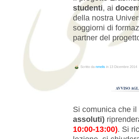
studenti
, ai
docent
della nostra Univer
soggiorni di forma
partner del progett
Scritto da
nmelis
in 13 Dicembre 2014
AVVISO AGL
Si comunica che il
assoluti)
riprender
10:00-13:00)
. Si r
lezione, si chiudera