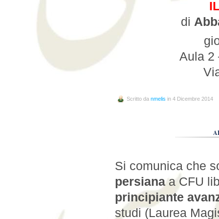
I
di
Abb
gi
Aula 2 
Vi
Scritto da
nmelis
in 4 Dicembre 2014
A
Si comunica che son
persiana
a CFU libe
principiante avan
studi (Laurea Magis