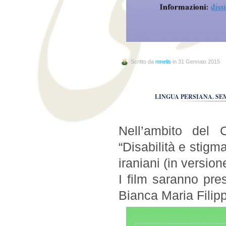
Scritto da
nmelis
in 31 Gennaio 2015
LINGUA PERSIANA. SE
Nell’ambito del 
“Disabilità e stigm
iraniani (in versione
I film saranno pres
Bianca Maria Filipp