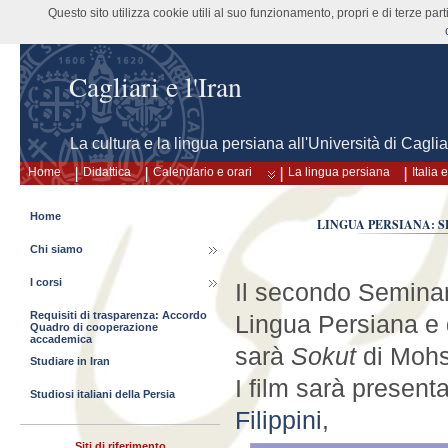
Questo sito utilizza cookie utili al suo funzionamento, propri e di terze pa
Cagliari e l'Iran
La cultura e la lingua persiana all'Università di Caglia
Home
Didattica
Calendario e orari
La lingua persiana
Italia
Home
LINGUA PERSIANA: S
Chi siamo
I corsi
Il secondo Seminari
Requisiti di trasparenza: Accordo
Lingua Persiana e d
Quadro di cooperazione
accademica
sarà
Sokut
di Mohs
Studiare in Iran
I film sarà presen
Studiosi italiani della Persia
Filippini
,
Siti di riferimento