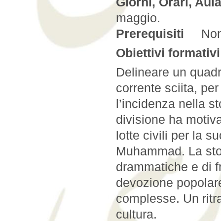
Giorni, Orari, Aula
maggio.
Prerequisiti
Non n
Obiettivi formativi
Delineare un quadr
corrente sciita, pe
l’incidenza nella s
divisione ha motivaz
lotte civili per la
Muhammad. La stori
drammatiche e di f
devozione popolare,
complesse. Un ritrat
cultura.