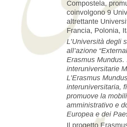
Compostela, promu
coinvolgono 9 Univ
altrettante Univer
Francia, Polonia, I
L’Università degli 
all’azione “Extern
Erasmus Mundus. In
interuniversita
L’Erasmus Mundus,
interuniversitaria
promuove la mobilit
amministrativo e do
Europea e dei Paes
Il progetto Erasm