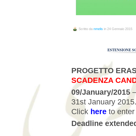
Scritto da
nmelis
in 24 Gennaio 2015
ESTENSIONE S
PROGETTO ERA
SCADENZA CANDI
09/January/2015
–
31st January 2015
Click
here
to enter
Deadline extende