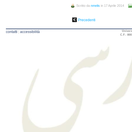
Scritto da
nmelis
in 17 Aprile 2014
Precedenti
Univers
contatti
|
accessibilità
C.F.: 800