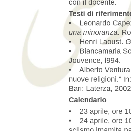
con il docente.
Testi di riferiment
• Leonardo Capez
una minoranz
a. Ro
• Henri Laoust.
G
• Biancamaria Sca
Jouvence, l994.
• Alberto Ventura.
nuove religioni.” In
Bari: Laterza, 2002
Calendario
• 23 aprile, ore 1
• 24 aprile, ore 1
sciismo imamita pa