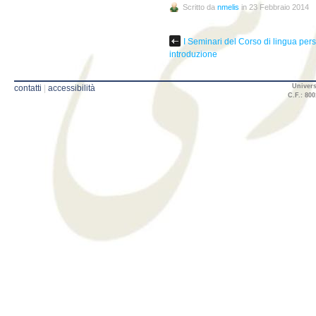
Scritto da
nmelis
in 23 Febbraio 2014
I Seminari del Corso di lingua per
introduzione
Univers
contatti
|
accessibilità
C.F.: 800