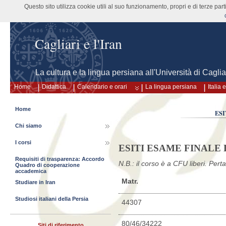
Questo sito utilizza cookie utili al suo funzionamento, propri e di terze pa
Cagliari e l'Iran
La cultura e la lingua persiana all'Università di Caglia
Home
Didattica
Calendario e orari
La lingua persiana
Italia
Home
ESI
Chi siamo
I corsi
ESITI ESAME FINALE 
Requisiti di trasparenza: Accordo
N.B.: il corso è a CFU liberi. Per
Quadro di cooperazione
accademica
Matr.
Studiare in Iran
Studiosi italiani della Persia
44307
80/46/34222
Siti di riferimento