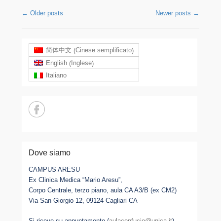
Post navigation
←
Older posts
Newer posts
→
Cinese semplificato
简体中文
(
)
Inglese
English
(
)
Italiano
Dove siamo
CAMPUS ARESU
Ex Clinica Medica “Mario Aresu”,
Corpo Centrale, terzo piano, aula CA A3/B (ex CM2)
Via San Giorgio 12, 09124 Cagliari CA
Si riceve su appuntamento (
aulaconfucio@unica.it
)