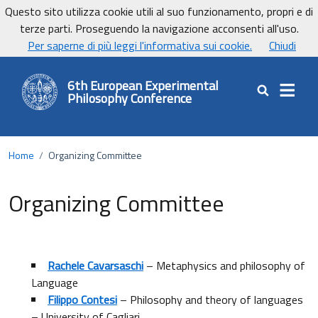
Vai ai contenuti
Vai al footer
Questo sito utilizza cookie utili al suo funzionamento, propri e di
UniCa - Università degli studi di Cagliari
terze parti. Proseguendo la navigazione acconsenti all'uso.
UnicaNews
Per saperne di più leggi l'informativa sui cookie.
Chiudi
6th European Experimental
Philosophy Conference
Cerca nel sit
Home
/
Organizing Committee
Organizing Committee
Rachele Cavarsaschi
– Metaphysics and philosophy of
Language
Filippo Contesi
– Philosophy and theory of languages
– University of Cagliari