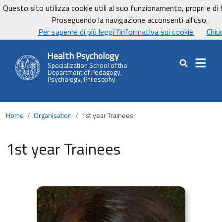
Vai ai contenuti
Vai al footer
Questo sito utilizza cookie utili al suo funzionamento, propri e di t
Dipartimento di Pedagogia, Psicologia, Filosofia dell'Università degli Stu
Proseguendo la navigazione acconsenti all'uso.
UnicaNews
Per saperne di più leggi l'informativa sui cookie.
Chiu
Health Psychology
Specialization School of the
Cerca nel sit
Department of Pedagogy,
Psychology, Philosophy
Home
/
Organisation
/
1st year Trainees
1st year Trainees