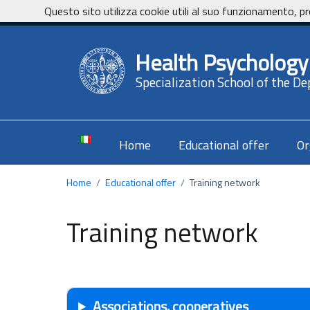
Vai ai contenuti
Vai al footer
Questo sito utilizza cookie utili al suo funzionamento, pr
Dipartimento di Pedagogia, Psicologia, Filosofia dell'Universi
Health Psychology
Specialization School of the D
Home
Educational offer
Or
Home
/
Educational offer
/
Training network
Training network
Associations, cooperatives