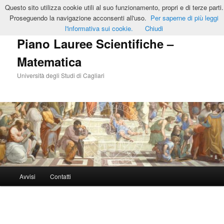
Vai
Questo sito utilizza cookie utili al suo funzionamento, propri e di terze parti.
al
Cerca
Proseguendo la navigazione acconsenti all'uso.
Per saperne di più leggi
contenuto
l'informativa sui cookie.
Chiudi
principale
Piano Lauree Scientifiche –
Matematica
Università degli Studi di Cagliari
Menu
Avvisi
Contatti
principale