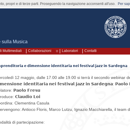
nto, propri e di terze parti. Proseguendo la navigazione acconsenti all'uso.
Per sape
e sulla Musica
li Multimediali
Collaborazioni
Laboratori
Contatti
𝗽𝗿𝗲𝗻𝗱𝗶𝘁𝗼𝗿𝗶𝗮 𝗲 𝗱𝗶𝗺𝗲𝗻𝘀𝗶𝗼𝗻𝗲 𝗶𝗱𝗲𝗻𝘁𝗶𝘁𝗮𝗿𝗶𝗮 𝗻𝗲𝗶 𝗳𝗲𝘀𝘁𝗶𝘃𝗮𝗹 𝗷𝗮𝘇𝘇 𝗶𝗻 𝗦𝗮𝗿𝗱𝗲𝗴𝗻𝗮
rcoledì 12 maggio, dalle 17.00 alle 19.00 si terrà il secondo webinar del ciclo
𝗺𝗲𝗻𝘀𝗶𝗼𝗻𝗲 𝗶𝗱𝗲𝗻𝘁𝗶𝘁𝗮𝗿𝗶𝗮 𝗻𝗲𝗶 𝗳𝗲𝘀𝘁𝗶𝘃𝗮𝗹 𝗷𝗮𝘇𝘇 𝗶𝗻 𝗦𝗮𝗿𝗱𝗲𝗴𝗻𝗮: 𝗣𝗮𝗼𝗹𝗼
atore: 𝗣𝗮𝗼𝗹𝗼 𝗙𝗿𝗲𝘀𝘂
roduce: 𝗖𝗹𝗮𝘂𝗱𝗶𝗼 𝗟𝗼𝗶
ordina: Clementina Casula
tervengono: Antioco Floris, Marco Lutzu, Ignazio Macchiarella, il team 
dalità di partecipazione: