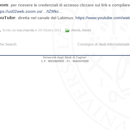
𝗼𝗼𝗺: per ricevere le credenziali di accesso cliccare sul link e compilare
tps://us02web.zoom.us/…/tZMkc…
𝗼𝘂𝗧𝘂𝗯𝗲: diretta nel canale del Labimus:
https://www.youtube.com/w
Scritto da
macchiarella
in 29 Ottobre 2021
Attività
,
Attività
The Search
Convegno di studi internazionale “
Università degli Studi di Cagliari
C.F.: 80019600925 - P.I.: 00443370929