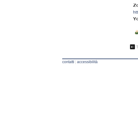
𝗭
ht
𝗬
contatti
|
accessibilità