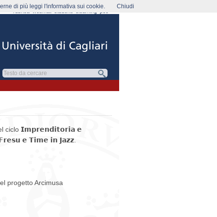
rne di più leggi l'informativa sui cookie.
Chiudi
rubrica
webmail
studenti
elearning
pec
 𝗜𝗺𝗽𝗿𝗲𝗻𝗱𝗶𝘁𝗼𝗿𝗶𝗮 𝗲
 𝗙𝗿𝗲𝘀𝘂 𝗲 𝗧𝗶𝗺𝗲 𝗶𝗻 𝗝𝗮𝘇𝘇.
del progetto Arcimusa