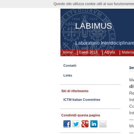
Questo sito utilizza cookie utili al suo funzioname
LABIMUS
Laboratorio Interdisciplinar
Home
Esem 2016
Attività
Materia
Contatti
𝗜𝗺
Links
Me
𝗱
Siti di riferimento
Rel
Int
ICTM Italian Committee
Co
In
Condividi questa pagina
—
Mo
—