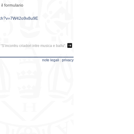
 il formulario
atch?v=7W42o9x8u9E
S’incontru criadori intre musica e ballu”.
note legali
|
privacy