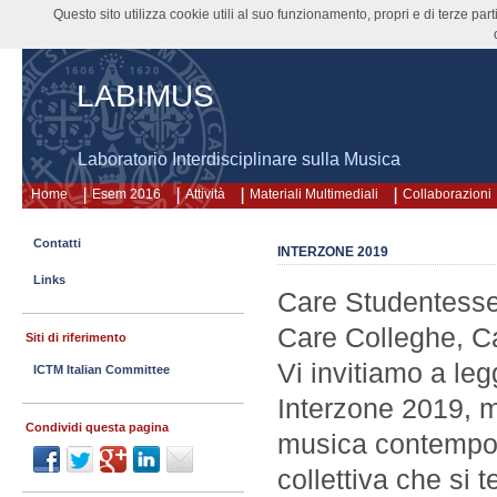
Questo sito utilizza cookie utili al suo funzionamento, propri e di terze pa
LABIMUS
Laboratorio Interdisciplinare sulla Musica
Home
Esem 2016
Attività
Materiali Multimediali
Collaborazioni
Contatti
INTERZONE 2019
Links
Care Studentesse,
Care Colleghe, Ca
Siti di riferimento
Vi invitiamo a leg
ICTM Italian Committee
Interzone 2019, m
Condividi questa pagina
musica contempora
collettiva che si 