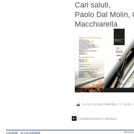
Cari saluti,
Paolo Dal Molin,
Macchiarella
Scritto da
macchiarella
in 17 Aprile 
Collaborazioni Labimus
Univers
contatti
|
accessibilità